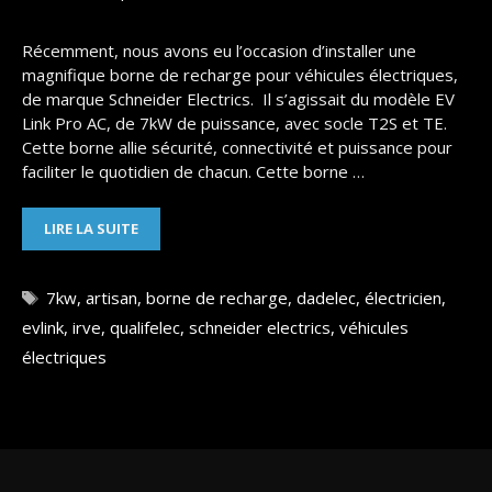
Récemment, nous avons eu l’occasion d’installer une
magnifique borne de recharge pour véhicules électriques,
de marque Schneider Electrics. Il s’agissait du modèle EV
Link Pro AC, de 7kW de puissance, avec socle T2S et TE.
Cette borne allie sécurité, connectivité et puissance pour
faciliter le quotidien de chacun. Cette borne …
INSTALLATION
LIRE LA SUITE
D’UNE
BORNE
DE
Étiquettes
7kw
,
artisan
,
borne de recharge
,
dadelec
,
électricien
,
RECHARGE
evlink
,
irve
,
qualifelec
,
schneider electrics
,
véhicules
SCHNEIDER
EVLINK
électriques
PRO
AC
7KW